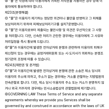
③ “몰”은 약정에 따라 이용자에게 귀속된 저작권을 사용하는 경우 당해 이
용자에게 통보하여야 합니다.
제23조(분쟁해결)
① “몰”은 이용자가 제기하는 정당한 의견이나 불만을 반영하고 그 피해를
보상처리하기 위하여 피해보상처리기구를 설치?운영합니다.
② “몰”은 이용자로부터 제출되는 불만사항 및 의견은 우선적으로 그 사항
을 처리합니다. 다만, 신속한 처리가 곤란한 경우에는 이용자에게 그 사유와
처리일정을 즉시 통보해 드립니다.
③“몰”과 이용자간에 발생한 전자상거래 분쟁과 관련하여 이용자의 피해구
제신청이 있는 경우에는 공정거래위원회 또는 시·도지사가 의뢰하는 분쟁조
정기관의 조정에 따를 수 있습니다.
제24조(재판권 및 준거법)
①“몰”과 이용자간에 발생한 전자상거래 분쟁에 관한 소송은 제소 당시의
이용자의 주소에 의하고, 주소가 없는 경우에는 거소를 관할하는 지방법원의
전속관할로 합니다. 다만, 제소 당시 이용자의 주소 또는 거소가 분명하지 않
거나 외국 거주자의 경우에는 민사소송법상의 관할법원에 제기합니다.
②GOVERNING LAW These Terms of Service and any separate
agreements whereby we provide you Services shall be
governed by and construed in accordance with the laws of UK