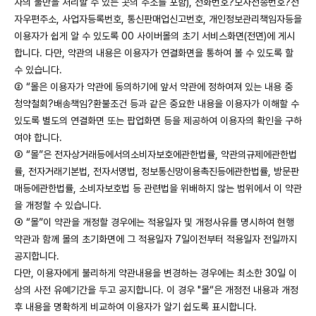
자의 불만을 처리할 수 있는 곳의 주소를 포함), 전화번호?모사전송번호?전
자우편주소, 사업자등록번호, 통신판매업신고번호, 개인정보관리책임자등을
이용자가 쉽게 알 수 있도록 00 사이버몰의 초기 서비스화면(전면)에 게시
합니다. 다만, 약관의 내용은 이용자가 연결화면을 통하여 볼 수 있도록 할
수 있습니다.
② “몰은 이용자가 약관에 동의하기에 앞서 약관에 정하여져 있는 내용 중
청약철회?배송책임?환불조건 등과 같은 중요한 내용을 이용자가 이해할 수
있도록 별도의 연결화면 또는 팝업화면 등을 제공하여 이용자의 확인을 구하
여야 합니다.
③ “몰”은 전자상거래등에서의소비자보호에관한법률, 약관의규제에관한법
률, 전자거래기본법, 전자서명법, 정보통신망이용촉진등에관한법률, 방문판
매등에관한법률, 소비자보호법 등 관련법을 위배하지 않는 범위에서 이 약관
을 개정할 수 있습니다.
④ “몰”이 약관을 개정할 경우에는 적용일자 및 개정사유를 명시하여 현행
약관과 함께 몰의 초기화면에 그 적용일자 7일이전부터 적용일자 전일까지
공지합니다.
다만, 이용자에게 불리하게 약관내용을 변경하는 경우에는 최소한 30일 이
상의 사전 유예기간을 두고 공지합니다. 이 경우 "몰“은 개정전 내용과 개정
후 내용을 명확하게 비교하여 이용자가 알기 쉽도록 표시합니다.