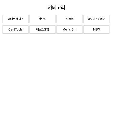
카테고리
휴대폰 케이스
장난감
펫 용품
홈오피스테리어
Car&Tools
데스크셋업
Men‘s Gift
NEW
HOT
magicpang.com
고객센터
문의하기 / 누락된 개인통관고유부호 보충하기
영업시간：10:30～13:00 ，14:30～18:00
※이메일 주소가 정상인지 확인하고, 저희 회신을 받을 수 있도록 메일을 확인해 주세요. 그렇지 않으
면 답변을 받지 못할 수 있습니다.
주의 사항: 본 사이트의 상품 대부분은 주문 제작 상품이므로, 신중하게 고려하신 후에 주문해 주시기
바랍니다.