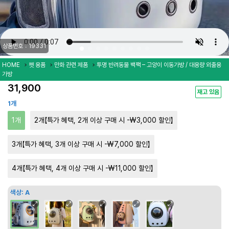
상품번호：19331
HOME
펫 용품
만화 관련 제품
투명 반려동물 백팩 – 고양이 이동가방 / 대용량 외출용
가방
31,900
재고 있음
1개
1개
2개【특가 혜택, 2개 이상 구매 시 -₩3,000 할인】
3개【특가 혜택, 3개 이상 구매 시 -₩7,000 할인】
4개【특가 혜택, 4개 이상 구매 시 -₩11,000 할인】
색상:
A