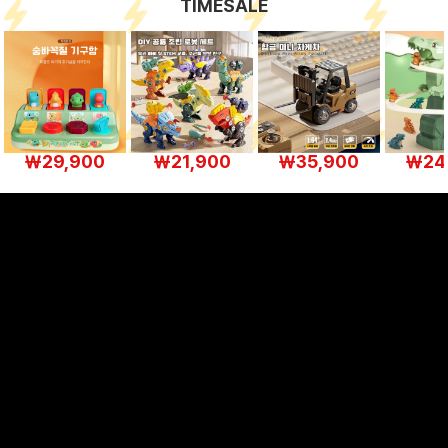
TIMESALE
￦29,900
￦21,900
￦35,900
￦24