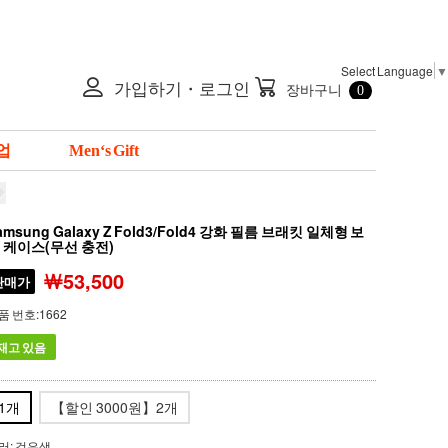
Select Language
▼

가입하기・로그인
장바구니
0
업
Men‘s Gift
amsung Galaxy Z Fold3/Fold4 강화 필름 브래킷 일체형 보
 케이스(무선 충전)
￦53,500
판매가
품 번호:1662
재고 있음
1개
【할인 3000원】2개
러:
검은색